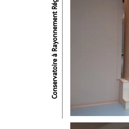
Conservatoire à Rayonnement Régional de Poitiers (86)